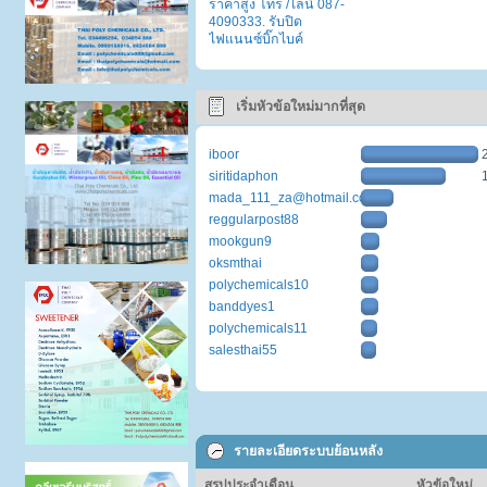
ราคาสูง โทร /ไลน์ 087-
4090333. รับปิด
ไฟแนนซ์บิ๊กไบค์
เริ่มหัวข้อใหม่มากที่สุด
iboor
siritidaphon
mada_111_za@hotmail.com
reggularpost88
mookgun9
oksmthai
polychemicals10
banddyes1
polychemicals11
salesthai55
รายละเอียดระบบย้อนหลัง
สรุปประจำเดือน
หัวข้อใหม่