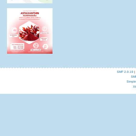
SMF 2.0.19
|
SM
Simpl
X