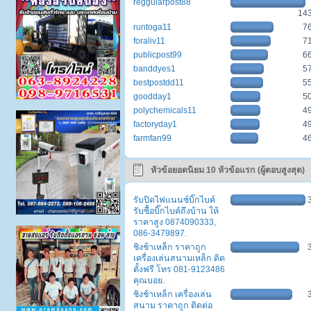
reggularpost88
14
runtoga11
7
foraliv11
7
publicpost99
6
banddyes1
5
bestpostdd11
5
goodday1
5
polychemicals11
4
factoryday1
4
farmfan99
4
หัวข้อยอดนิยม 10 หัวข้อแรก (ผู้ตอบสูงสุด)
รับปิดไฟแนนซ์บิ๊กไบค์
รับซื้อบิ๊กไบค์ถึงบ้าน ให้
ราคาสูง 0874090333,
086-3479897.
ชิงช้าเหล็ก ราคาถูก
เครื่องเล่นสนามเหล็ก ติด
ตั้งฟรี โทร 081-9123486
คุณบอย.
ชิงช้าเหล็ก เครื่องเล่น
สนาม ราคาถูก ติดต่อ