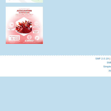
SMF 2.0.19
|
SM
Simpl
X