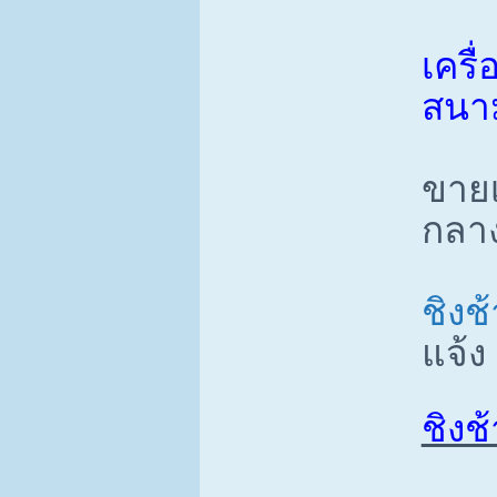
เครื
สนา
ขายเ
กลาง
ชิงช
แจ้ง
ชิงช้