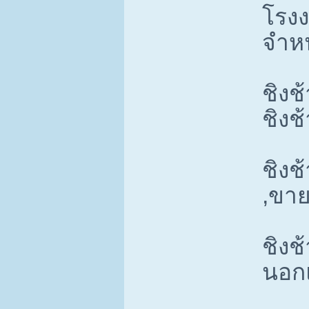
โรงง
จำหน
ชิงช
ชิงช
ชิงช
,ขาย
ชิง
นอก