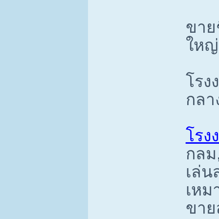
ขายช
ใหญ่,
โรงง
กลาง
โรงง
กลม,
เล่น
เหมา
ขายส