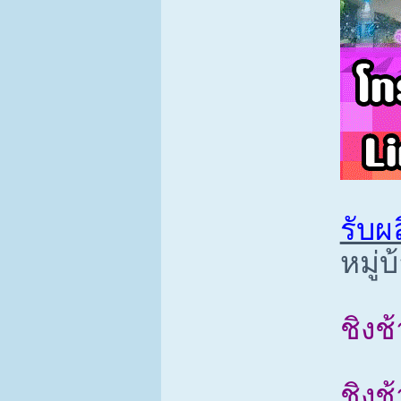
รับผ
หมู่
ชิงช
ชิงช