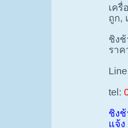
เครื
ถูก,
ชิงช
ราคา
Line
tel:
ชิงช
แจ้ง