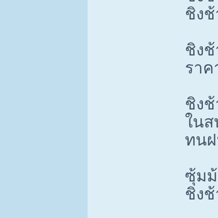
ชิงช้
ชิงช
ราคา
ชิงช
ในสน
ทนฝ
ซุ้มม
ชิงช