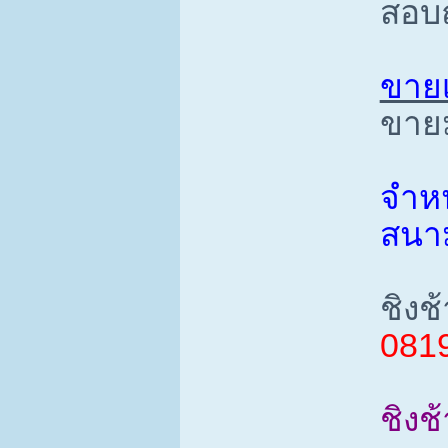
สอบ
ขายเ
ขายม
จำหน
สนา
ชิงช้
081
ชิงช