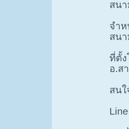
สนาม
จำหน
สนา
ที่ตั
อ.ส
สนใ
Line