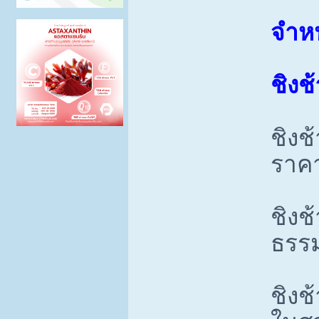
จำหน
ชิงช
ชิงช
ราคา
ชิงช
ธรรม
ชิงช