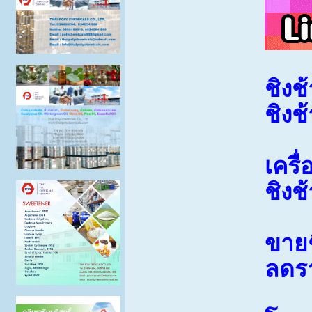
ชิงช
ชิงช
เครื
ชิงช
ขายช
ลดร