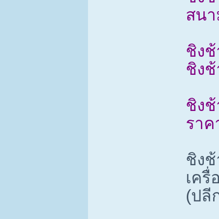
สนา
ชิงช
ชิงช
ชิงช
ราคา
ชิงช
เครื
(ปลีก