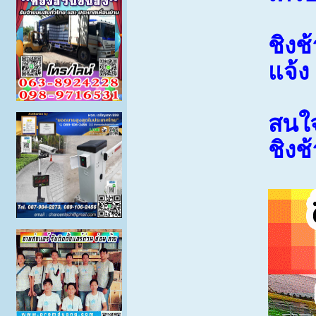
ชิงช
แจ้ง
สนใจ
ชิงช