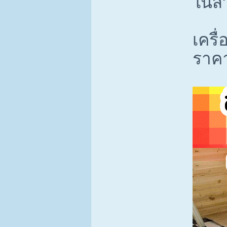
ในส
เครื
ราคา