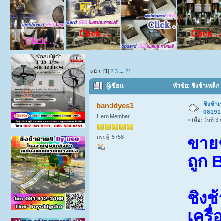
หน้า: [
1
]
2
3
...
21
ผู้เขียน
หัวข้อ: ชิงช้าเหล็
ชิงช้า
banddyes1
08191
Hero Member
«
เมื่อ:
วันที่ 
กระทู้: 5758
ขายช
ถูก 
ชิงช
เครื