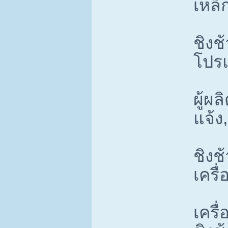
เหล็ก
ชิงช
โปรแ
ผู้ผ
แจ้ง
ชิงช
เครื
เครื