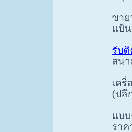
ขายบ
แป้น
รับติ
สนาม
เครื
(ปลีก
แบบช
ราคา