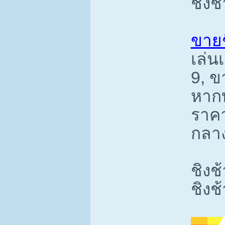
ชิงช
ขายช
เล่น
9, ข
หากท
ราคา
กลาง
ชิงช
ชิงช