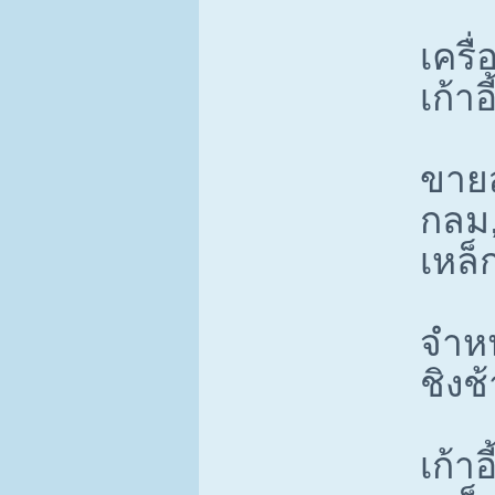
เครื
เก้า
ขายส
กลม,
เหล็
จำหน
ชิงช
เก้าอี