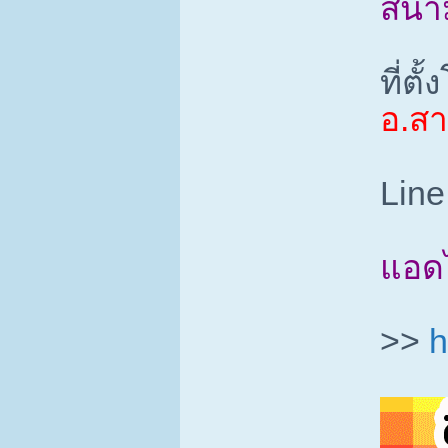
สนาม
ที่ต
อ.ส
Line
แอด
>>
h