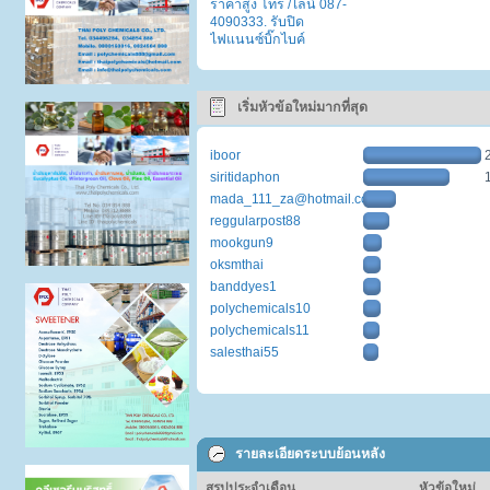
ราคาสูง โทร /ไลน์ 087-
4090333. รับปิด
ไฟแนนซ์บิ๊กไบค์
เริ่มหัวข้อใหม่มากที่สุด
iboor
siritidaphon
mada_111_za@hotmail.com
reggularpost88
mookgun9
oksmthai
banddyes1
polychemicals10
polychemicals11
salesthai55
รายละเอียดระบบย้อนหลัง
สรุปประจำเดือน
หัวข้อใหม่