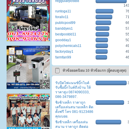
reggularpost88
14
runtoga11
7
foraliv11
7
publicpost99
6
banddyes1
5
bestpostdd11
5
goodday1
5
polychemicals11
4
factoryday1
4
farmfan99
4
หัวข้อยอดนิยม 10 หัวข้อแรก (ผู้ตอบสูงสุด)
รับปิดไฟแนนซ์บิ๊กไบค์
รับซื้อบิ๊กไบค์ถึงบ้าน ให้
ราคาสูง 0874090333,
086-3479897.
ชิงช้าเหล็ก ราคาถูก
เครื่องเล่นสนามเหล็ก ติด
ตั้งฟรี โทร 081-9123486
คุณบอย.
ชิงช้าเหล็ก เครื่องเล่น
สนาม ราคาถูก ติดต่อ