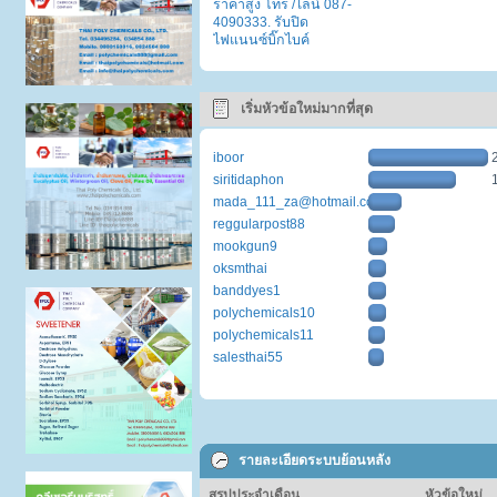
ราคาสูง โทร /ไลน์ 087-
4090333. รับปิด
ไฟแนนซ์บิ๊กไบค์
เริ่มหัวข้อใหม่มากที่สุด
iboor
siritidaphon
mada_111_za@hotmail.com
reggularpost88
mookgun9
oksmthai
banddyes1
polychemicals10
polychemicals11
salesthai55
รายละเอียดระบบย้อนหลัง
สรุปประจำเดือน
หัวข้อใหม่