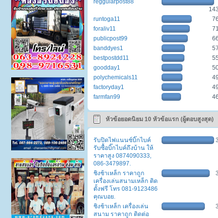
reggularpost88
14
runtoga11
7
foraliv11
7
publicpost99
6
banddyes1
5
bestpostdd11
5
goodday1
5
polychemicals11
4
factoryday1
4
farmfan99
4
หัวข้อยอดนิยม 10 หัวข้อแรก (ผู้ตอบสูงสุด)
รับปิดไฟแนนซ์บิ๊กไบค์
รับซื้อบิ๊กไบค์ถึงบ้าน ให้
ราคาสูง 0874090333,
086-3479897.
ชิงช้าเหล็ก ราคาถูก
เครื่องเล่นสนามเหล็ก ติด
ตั้งฟรี โทร 081-9123486
คุณบอย.
ชิงช้าเหล็ก เครื่องเล่น
สนาม ราคาถูก ติดต่อ