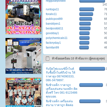
reggularpost88
14
runtoga11
7
foraliv11
7
publicpost99
6
banddyes1
5
bestpostdd11
5
goodday1
5
polychemicals11
4
factoryday1
4
farmfan99
4
หัวข้อยอดนิยม 10 หัวข้อแรก (ผู้ตอบสูงสุด)
รับปิดไฟแนนซ์บิ๊กไบค์
รับซื้อบิ๊กไบค์ถึงบ้าน ให้
ราคาสูง 0874090333,
086-3479897.
ชิงช้าเหล็ก ราคาถูก
เครื่องเล่นสนามเหล็ก ติด
ตั้งฟรี โทร 081-9123486
คุณบอย.
ชิงช้าเหล็ก เครื่องเล่น
สนาม ราคาถูก ติดต่อ