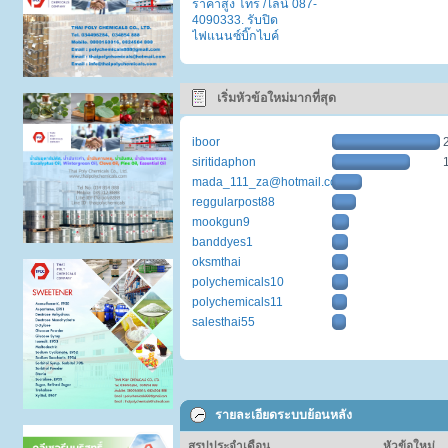
ราคาสูง โทร /ไลน์ 087-
4090333. รับปิด
ไฟแนนซ์บิ๊กไบค์
เริ่มหัวข้อใหม่มากที่สุด
iboor
siritidaphon
mada_111_za@hotmail.com
reggularpost88
mookgun9
banddyes1
oksmthai
polychemicals10
polychemicals11
salesthai55
รายละเอียดระบบย้อนหลัง
สรุปประจำเดือน
หัวข้อใหม่