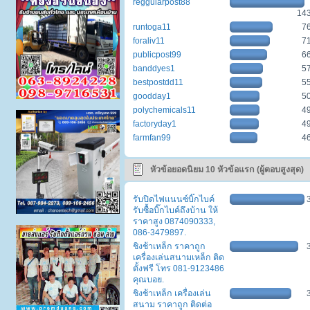
reggularpost88
14
runtoga11
7
foraliv11
7
publicpost99
6
banddyes1
5
bestpostdd11
5
goodday1
5
polychemicals11
4
factoryday1
4
farmfan99
4
หัวข้อยอดนิยม 10 หัวข้อแรก (ผู้ตอบสูงสุด)
รับปิดไฟแนนซ์บิ๊กไบค์
รับซื้อบิ๊กไบค์ถึงบ้าน ให้
ราคาสูง 0874090333,
086-3479897.
ชิงช้าเหล็ก ราคาถูก
เครื่องเล่นสนามเหล็ก ติด
ตั้งฟรี โทร 081-9123486
คุณบอย.
ชิงช้าเหล็ก เครื่องเล่น
สนาม ราคาถูก ติดต่อ