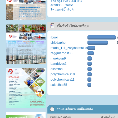
ราคาสูง โทร /ไลน์ 087-
4090333. รับปิด
ไฟแนนซ์บิ๊กไบค์
เริ่มหัวข้อใหม่มากที่สุด
iboor
siritidaphon
mada_111_za@hotmail.com
reggularpost88
mookgun9
banddyes1
oksmthai
polychemicals10
polychemicals11
salesthai55
รายละเอียดระบบย้อนหลัง
สรุปประจำเดือน
หัวข้อใหม่