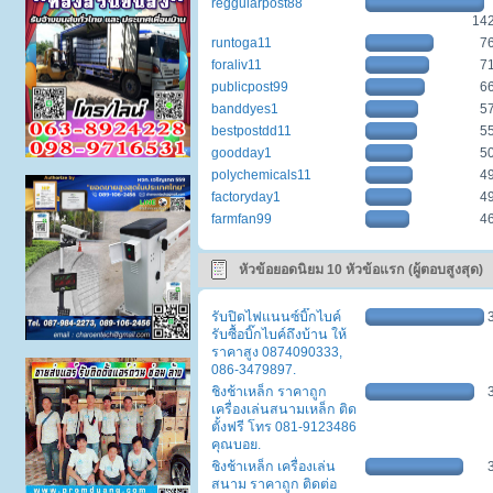
reggularpost88
14
runtoga11
7
foraliv11
7
publicpost99
6
banddyes1
5
bestpostdd11
5
goodday1
5
polychemicals11
4
factoryday1
4
farmfan99
4
หัวข้อยอดนิยม 10 หัวข้อแรก (ผู้ตอบสูงสุด)
รับปิดไฟแนนซ์บิ๊กไบค์
รับซื้อบิ๊กไบค์ถึงบ้าน ให้
ราคาสูง 0874090333,
086-3479897.
ชิงช้าเหล็ก ราคาถูก
เครื่องเล่นสนามเหล็ก ติด
ตั้งฟรี โทร 081-9123486
คุณบอย.
ชิงช้าเหล็ก เครื่องเล่น
สนาม ราคาถูก ติดต่อ