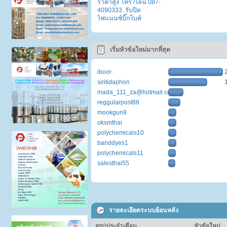
ราคาสูง โทร /ไลน์ 087-
4090333. รับปิด
ไฟแนนซ์บิ๊กไบค์
เริ่มหัวข้อใหม่มากที่สุด
iboor
siritidaphon
mada_111_za@hotmail.com
reggularpost88
mookgun9
oksmthai
polychemicals10
banddyes1
polychemicals11
salesthai55
รายละเอียดระบบย้อนหลัง
สรุปประจำเดือน
หัวข้อใหม่