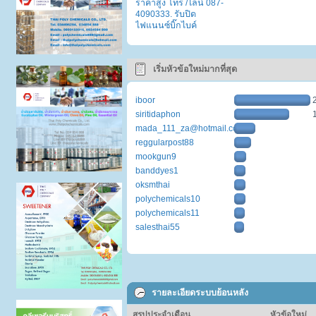
ราคาสูง โทร /ไลน์ 087-
4090333. รับปิด
ไฟแนนซ์บิ๊กไบค์
เริ่มหัวข้อใหม่มากที่สุด
iboor
siritidaphon
mada_111_za@hotmail.com
reggularpost88
mookgun9
banddyes1
oksmthai
polychemicals10
polychemicals11
salesthai55
รายละเอียดระบบย้อนหลัง
สรุปประจำเดือน
หัวข้อใหม่