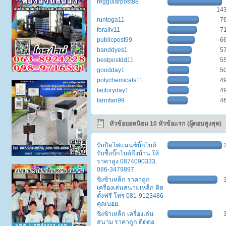
reggularpost88
14
runtoga11
7
foraliv11
7
publicpost99
6
banddyes1
5
bestpostdd11
5
goodday1
5
polychemicals11
4
factoryday1
4
farmfan99
4
หัวข้อยอดนิยม 10 หัวข้อแรก (ผู้ตอบสูงสุด)
รับปิดไฟแนนซ์บิ๊กไบค์
รับซื้อบิ๊กไบค์ถึงบ้าน ให้
ราคาสูง 0874090333,
086-3479897.
ชิงช้าเหล็ก ราคาถูก
เครื่องเล่นสนามเหล็ก ติด
ตั้งฟรี โทร 081-9123486
คุณบอย.
ชิงช้าเหล็ก เครื่องเล่น
สนาม ราคาถูก ติดต่อ