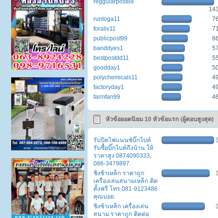
reggularpost88
14
runtoga11
7
foraliv11
7
publicpost99
6
banddyes1
5
bestpostdd11
5
goodday1
5
polychemicals11
4
factoryday1
4
farmfan99
4
หัวข้อยอดนิยม 10 หัวข้อแรก (ผู้ตอบสูงสุด)
รับปิดไฟแนนซ์บิ๊กไบค์
รับซื้อบิ๊กไบค์ถึงบ้าน ให้
ราคาสูง 0874090333,
086-3479897.
ชิงช้าเหล็ก ราคาถูก
เครื่องเล่นสนามเหล็ก ติด
ตั้งฟรี โทร 081-9123486
คุณบอย.
ชิงช้าเหล็ก เครื่องเล่น
สนาม ราคาถูก ติดต่อ