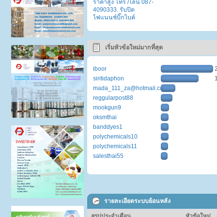
ราคาสูง โทร /ไลน์ 087-
4090333. รับปิด
ไฟแนนซ์บิ๊กไบค์
เริ่มหัวข้อใหม่มากที่สุด
iboor
siritidaphon
mada_111_za@hotmail.com
reggularpost88
mookgun9
oksmthai
banddyes1
polychemicals10
polychemicals11
salesthai55
รายละเอียดระบบย้อนหลัง
สรุปประจำเดือน
หัวข้อใหม่