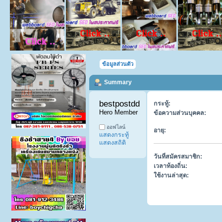
ข้อมูลส่วนตัว
Summary
bestpostdd11 
กระทู้:
Hero Member
ข้อความส่วนบุคคล:
ออฟไลน์
อายุ:
แสดงกระทู้
แสดงสถิติ
วันที่สมัครสมาชิก:
เวลาท้องถิ่น:
ใช้งานล่าสุด: