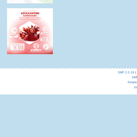
SMF 2.0.19
|
SM
Simpl
X