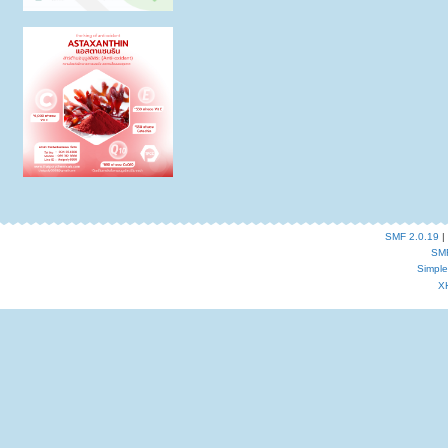
SMF 2.0.19
|
SM
Simpl
X