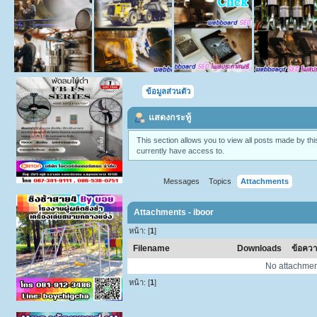
ข้อมูลส่วนตัว
แสดงกระทู้
This section allows you to view all posts made by t
currently have access to.
Messages
Topics
Attachments
Attachments - iboor
หน้า: [
1
]
Filename
Downloads
ข้อคว
No attachmen
หน้า: [
1
]