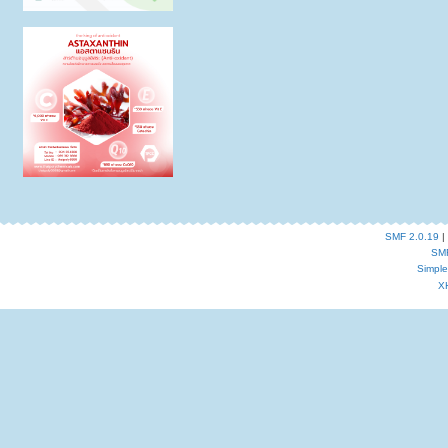
SMF 2.0.19
|
SM
Simpl
X