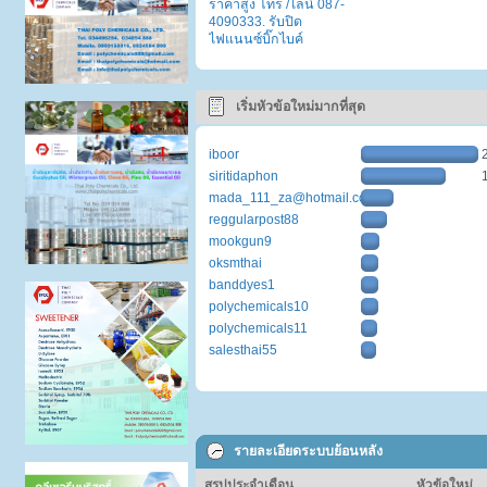
ราคาสูง โทร /ไลน์ 087-
4090333. รับปิด
ไฟแนนซ์บิ๊กไบค์
เริ่มหัวข้อใหม่มากที่สุด
iboor
siritidaphon
mada_111_za@hotmail.com
reggularpost88
mookgun9
oksmthai
banddyes1
polychemicals10
polychemicals11
salesthai55
รายละเอียดระบบย้อนหลัง
สรุปประจำเดือน
หัวข้อใหม่