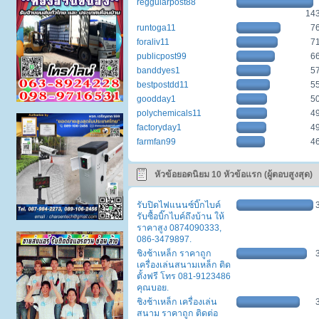
reggularpost88
14
runtoga11
7
foraliv11
7
publicpost99
6
banddyes1
5
bestpostdd11
5
goodday1
5
polychemicals11
4
factoryday1
4
farmfan99
4
หัวข้อยอดนิยม 10 หัวข้อแรก (ผู้ตอบสูงสุด)
รับปิดไฟแนนซ์บิ๊กไบค์
รับซื้อบิ๊กไบค์ถึงบ้าน ให้
ราคาสูง 0874090333,
086-3479897.
ชิงช้าเหล็ก ราคาถูก
เครื่องเล่นสนามเหล็ก ติด
ตั้งฟรี โทร 081-9123486
คุณบอย.
ชิงช้าเหล็ก เครื่องเล่น
สนาม ราคาถูก ติดต่อ