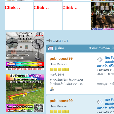
หน้า:
1
[
2
]
3
4
...
6
ผู้เขียน
หัวข้อ: รับสืบทะ
โทร 083-789-9883. (อ่าน 1274 ครั้ง)
Re: รั
publicpost99
สอบปร
Hero Member
หมายจับ ปรึ
«
ตอบกลับ #15 
2026, 19:09:0
กระทู้: 6646
รับจ้างโพสเว็บ เลื่อนประกาศ
ขออนุญาต อั
โปรโมทเว็บไซต์ติดหน้าแรก
Re: รั
publicpost99
สอบปร
Hero Member
หมายจับ ปรึ
«
ตอบกลับ #16 