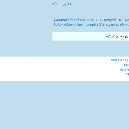
หน้า:
1
[
2
]
3
4
...
6
ผู้ผลิตสินค้า โพสฟรีขาย 24 ชม.
»
หมวดหมู่ทั่วไป
»
ประก
รับสืบทะเบียนรถ รับตรวจสอบประวัติอาชญากรรม เช็คหม
กระโดดไป:
SMF 2.0.19
|
SM
Simpl
X