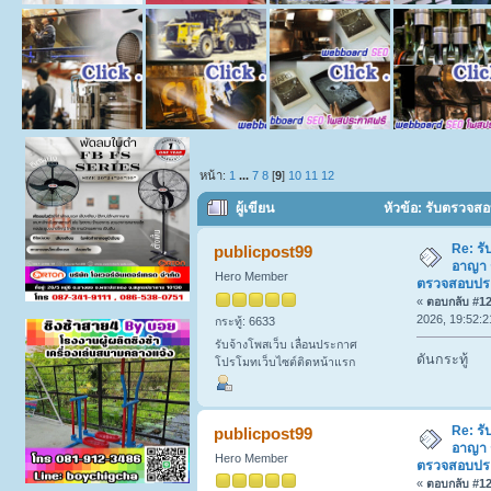
หน้า:
1
...
7
8
[
9
]
10
11
12
ผู้เขียน
หัวข้อ: รับตรวจส
แม่บ้าน พี่เลี้ยงเด็ก (อ่าน 20213 ครั้ง)
Re: รั
publicpost99
อาญา 
Hero Member
ตรวจสอบประวั
«
ตอบกลับ #120
2026, 19:52:2
กระทู้: 6633
รับจ้างโพสเว็บ เลื่อนประกาศ
ดันกระทู้
โปรโมทเว็บไซต์ติดหน้าแรก
Re: รั
publicpost99
อาญา 
Hero Member
ตรวจสอบประวั
«
ตอบกลับ #121