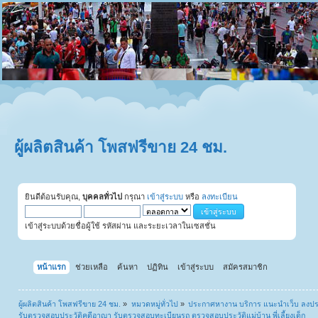
ผู้ผลิตสินค้า โพสฟรีขาย 24 ชม.
ยินดีต้อนรับคุณ,
บุคคลทั่วไป
กรุณา
เข้าสู่ระบบ
หรือ
ลงทะเบียน
เข้าสู่ระบบด้วยชื่อผู้ใช้ รหัสผ่าน และระยะเวลาในเซสชั่น
หน้าแรก
ช่วยเหลือ
ค้นหา
ปฏิทิน
เข้าสู่ระบบ
สมัครสมาชิก
ผู้ผลิตสินค้า โพสฟรีขาย 24 ชม.
»
หมวดหมู่ทั่วไป
»
ประกาศหางาน บริการ แนะนำเว็บ ลงป
รับตรวจสอบประวัติคดีอาญา รับตรวจสอบทะเบียนรถ ตรวจสอบประวัติแม่บ้าน พี่เลี้ยงเด็ก