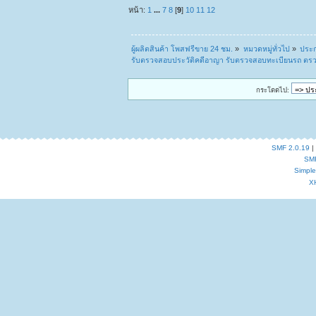
หน้า:
1
...
7
8
[
9
]
10
11
12
ผู้ผลิตสินค้า โพสฟรีขาย 24 ชม.
»
หมวดหมู่ทั่วไป
»
ประก
รับตรวจสอบประวัติคดีอาญา รับตรวจสอบทะเบียนรถ ตรวจสอ
กระโดดไป:
SMF 2.0.19
|
SM
Simpl
X