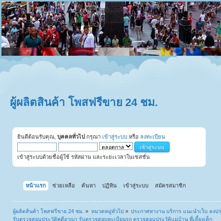
ผู้ผลิตสินค้า โพสฟรีขาย 24 ชม.
ยินดีต้อนรับคุณ,
บุคคลทั่วไป
กรุณา
เข้าสู่ระบบ
หรือ
ลงทะเบียน
เข้าสู่ระบบด้วยชื่อผู้ใช้ รหัสผ่าน และระยะเวลาในเซสชั่น
หน้าแรก
ช่วยเหลือ
ค้นหา
ปฏิทิน
เข้าสู่ระบบ
สมัครสมาชิก
ผู้ผลิตสินค้า โพสฟรีขาย 24 ชม.
»
หมวดหมู่ทั่วไป
»
ประกาศหางาน บริการ แนะนำเว็บ ลงป
รับตรวจสอบประวัติคดีอาญา รับตรวจสอบทะเบียนรถ ตรวจสอบประวัติแม่บ้าน พี่เลี้ยงเด็ก