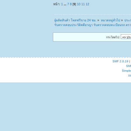
หน้า:
1
...
7
8
[
9
]
10
11
12
ผู้ผลิตสินค้า โพสฟรีขาย 24 ชม.
»
หมวดหมู่ทั่วไป
»
ประก
รับตรวจสอบประวัติคดีอาญา รับตรวจสอบทะเบียนรถ ตรวจสอ
กระโดดไป:
SMF 2.0.19
|
SM
Simpl
X