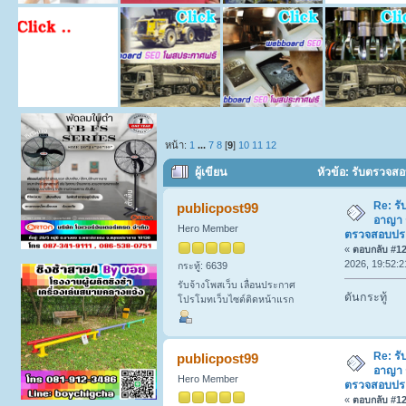
หน้า:
1
...
7
8
[
9
]
10
11
12
ผู้เขียน
หัวข้อ: รับตรวจส
แม่บ้าน พี่เลี้ยงเด็ก (อ่าน 20214 ครั้ง)
Re: รั
publicpost99
อาญา 
Hero Member
ตรวจสอบประวั
«
ตอบกลับ #120
2026, 19:52:2
กระทู้: 6639
รับจ้างโพสเว็บ เลื่อนประกาศ
ดันกระทู้
โปรโมทเว็บไซต์ติดหน้าแรก
Re: รั
publicpost99
อาญา 
Hero Member
ตรวจสอบประวั
«
ตอบกลับ #121