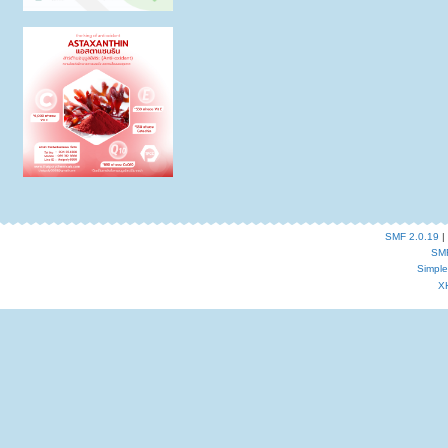
SMF 2.0.19
|
SM
Simpl
X