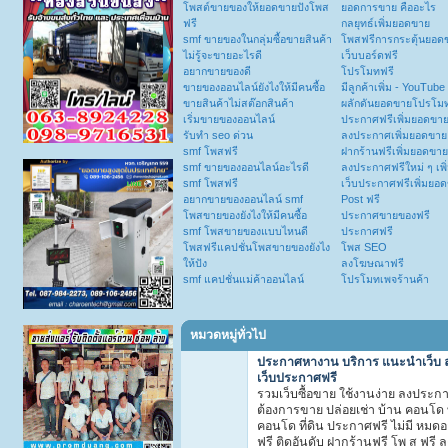
โพสต์ขายของให้ยอดขายปังโพส
ยอดการขาย คืออะไร
ฟรี
กลยุทธ์เพิ่มยอดขาย
smf ขายของในกลุ่มซื้อขายสินค้า
โพสฟรีการกระตุ้นยอด
ไม่รู้จะขายอะไรดี
เว็บบอร์ดฟรี
อยากขายของดี
โปรโมทฟรี
ขายของออนไลน์ยังไงให้มีคนซื้อ
มีลูกค้าเพิ่ม - YouTube
ขายสินค้าไม่สต๊อกสินค้า
ผลักดันยอดขายโปรโม
เริ่มขายของออนไลน์
ประกาศฟรีเพิ่มยอดขา
รับทำ seo ด่วน
ลงประกาศเพิ่มยอดขาย
smf โพสฟรี
ฝากร้านฟรีเพิ่มยอดขาย
smf ขายของออนไลน์อะไรดี
ลงประกาศฟรีใหม่ ๆ เพ
smf โพสฟรี
เว็บประกาศฟรีเพิ่มยอ
อยากขายของออนไลน์ smf
Post ฟรี
โพสขายของยังไงให้มีคนซื้อ
ประกาศขายของฟรี
smf โพสขายของแบบไหนดี
ประกาศฟรี
โพสฟรีแคปชั่นโพสขายของยังไง
โพส SEO
ให้ปัง
ลงโฆษณาฟรี
smf แคปชั่นแม่ค้าออนไลน์
โปรโมทเพจร้านค้า
หมวดหมู่ทั่วไป
ประกาศหางาน บริการ แนะนำเว็บ
เว็บประกาศฟรี
รวมเว็บซื้อขาย ใช้งานง่าย ลงประกา
ต้องการขาย ปล่อยเช่า บ้าน คอนโด ท
คอนโด ที่ดิน ประกาศฟรี ไม่มี หมดอ
ฟรี ติดอันดับ ฝากร้านฟรี โพ ส ฟรี