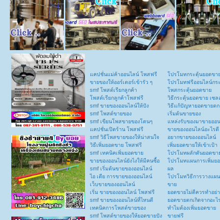
แคปชั่นแม่ค้าออนไลน์ โพสฟรี
โปรโมทกระตุ้นยอดขา
ขายของให้ออร์เดอร์เข้ารัว ๆ
โปรโมทฟรีออนไลน์กระ
smf โพสต์เรียกลูกค้า
โพสกระตุ้นยอดขาย
โพสต์เรียกลูกค้าโพสฟรี
วิธีกระตุ้นยอดขาย เซลล
smf ขายของออนไลน์ให้ปัง
วิธีแก้ปัญหายอดขายตก
smf โพสต์ขายของ
เริ่มต้นขายของ
smf เขียนโพสขายของโดนๆ
แหล่งรับของมาขายออน
แคปชั่นเปิดร้าน โพสฟรี
ขายของออนไลน์อะไรดี
smf วิธีโพสขายของให้น่าสนใจ
อยากขายของออนไลน์
วิธีเพิ่มยอดขาย โพสฟรี
เพิ่มยอดขายให้เข้าเป้า
smf เทคนิคเพิ่มยอดขาย
โปรโมทผลักดันยอดขา
ขายของออนไลน์ยังไงให้มีคนซื้อ
โปรโมทแผนการเพิ่มยอ
smf เริ่มต้นขายของออนไลน์
ผล
ไอ เดีย การขายของออนไลน์
โปรโมทวิธีการวางแผน
เว็บขายของออนไลน์
ขาย
เริ่ม ขายของออนไลน์ โพสฟรี
ยอดขายไม่ดีควรทำอย่า
smf ขายของออนไลน์ที่ไหนดี
ยอดขายตกเกิดจากอะไ
เทคนิคการโพสต์ขายของ
ทำไมต้องเพิ่มยอดขาย
smf โพสต์ขายของให้ยอดขายปัง
ขายฟรี