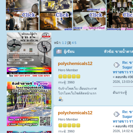
หน้า:
1
2
[
3
]
4
5
ผู้เขียน
หัวข้อ: ขายน้ำตา
โรงงาน (อ่าน 488 ครั้ง)
Re: ข
polychemicals12
Sugar
Hero Member
ทรายขาว ร
«
ตอบกลับ #30 
2026, 13:03:0
กระทู้: 3960
รับจ้างโพสเว็บ เลื่อนประกาศ
ดันกระทู้
โปรโมทเว็บไซต์ติดหน้าแรก
Re: ข
polychemicals12
Sugar
Hero Member
ทรายขาว ร
«
ตอบกลับ #31 
2026, 14:02:4
กระทู้: 3960