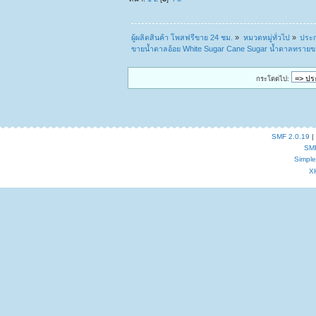
ผู้ผลิตสินค้า โพสฟรีขาย 24 ชม.
»
หมวดหมู่ทั่วไป
»
ประก
ขายน้ำตาลอ้อย White Sugar Cane Sugar น้ำตาลทราย
กระโดดไป:
SMF 2.0.19
|
SM
Simpl
X