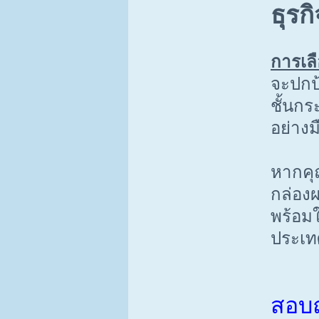
ธุรกิ
การเลื
จะปกป
ชั้นก
อย่างม
หากคุ
กล่องผ
พร้อม
ประเท
สอบถ