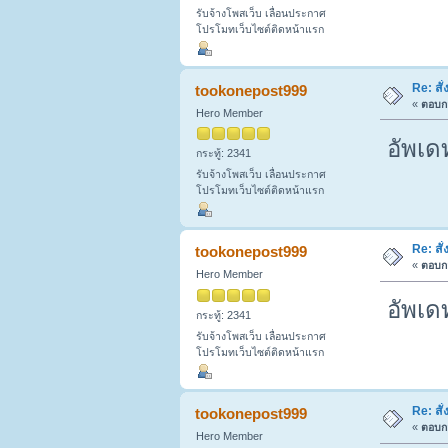
รับจ้างโพสเว็บ เลื่อนประกาศ
โปรโมทเว็บไซต์ติดหน้าแรก
Re: สั
tookonepost999
«
ตอบกล
Hero Member
อัพเดท
กระทู้: 2341
รับจ้างโพสเว็บ เลื่อนประกาศ
โปรโมทเว็บไซต์ติดหน้าแรก
Re: สั
tookonepost999
«
ตอบกล
Hero Member
อัพเดท
กระทู้: 2341
รับจ้างโพสเว็บ เลื่อนประกาศ
โปรโมทเว็บไซต์ติดหน้าแรก
Re: สั
tookonepost999
«
ตอบกล
Hero Member