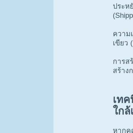
ประหย
(Shipp
ความเป
เขียว 
การสร้
สร้างก
เทคน
ใกล้
หากคุ