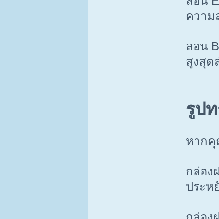
ลอน E:
ความส
ลอน B
สูงสุ
รูปท
หากคุณ
กล่อง
ประหยั
กล่อง