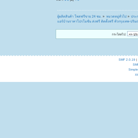
ผู้ผลิตสินค้า โพสฟรีขาย 24 ชม.
»
หมวดหมู่ทั่วไป
»
ประก
แอร์บ้านราคาโปรโมชั่น ส่งฟรี ติดตั้งฟรี ทั่วกรุงเทพ-ปริ
กระโดดไป:
SMF 2.0.19
|
SM
Simpl
X