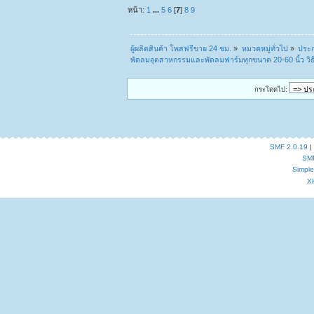
หน้า:
1
...
5
6
[
7
]
8
9
ผู้ผลิตสินค้า โพสฟรีขาย 24 ชม.
»
หมวดหมู่ทั่วไป
»
ประก
พัดลมอุตสาหกรรมและพัดลมฟาร์มทุกขนาด 20-60 นิ้ว วิธ
กระโดดไป:
SMF 2.0.19
|
SM
Simpl
X