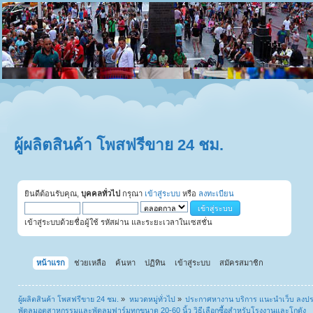
ผู้ผลิตสินค้า โพสฟรีขาย 24 ชม.
ยินดีต้อนรับคุณ,
บุคคลทั่วไป
กรุณา
เข้าสู่ระบบ
หรือ
ลงทะเบียน
เข้าสู่ระบบด้วยชื่อผู้ใช้ รหัสผ่าน และระยะเวลาในเซสชั่น
หน้าแรก
ช่วยเหลือ
ค้นหา
ปฏิทิน
เข้าสู่ระบบ
สมัครสมาชิก
ผู้ผลิตสินค้า โพสฟรีขาย 24 ชม.
»
หมวดหมู่ทั่วไป
»
ประกาศหางาน บริการ แนะนำเว็บ ลงป
พัดลมอุตสาหกรรมและพัดลมฟาร์มทุกขนาด 20-60 นิ้ว วิธีเลือกซื้อสำหรับโรงงานและโกดัง