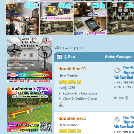
หน้า:
1
...
5
6
[
7
]
8
9
ผู้เขียน
หัวข้อ: พัดลมอุตส
สำหรับโรงงานและโกดัง (อ่าน 3062 ครั้ง)
Re: พ
doubletime11
พัดลมฟ
Hero Member
วิธีเลือกซื
«
ตอบกลับ #90 
2026, 13:30:2
กระทู้: 1755
รับจ้างโพสเว็บ เลื่อนประกาศ
ดันกระทู้
โปรโมทเว็บไซต์ติดหน้าแรก
Re: พ
doubletime11
พัดลมฟ
Hero Member
วิธีเลือกซื
«
ตอบกลับ #91 