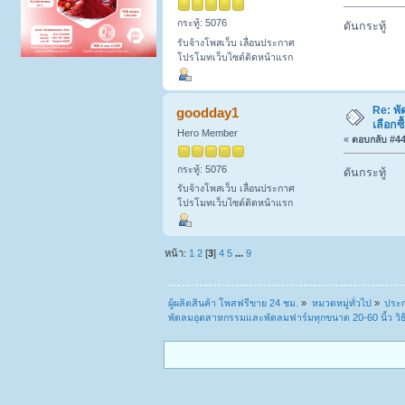
กระทู้: 5076
ดันกระทู้
รับจ้างโพสเว็บ เลื่อนประกาศ
โปรโมทเว็บไซต์ติดหน้าแรก
Re: พั
goodday1
เลือกซ
Hero Member
«
ตอบกลับ #44 
กระทู้: 5076
ดันกระทู้
รับจ้างโพสเว็บ เลื่อนประกาศ
โปรโมทเว็บไซต์ติดหน้าแรก
หน้า:
1
2
[
3
]
4
5
...
9
ผู้ผลิตสินค้า โพสฟรีขาย 24 ชม.
»
หมวดหมู่ทั่วไป
»
ประก
พัดลมอุตสาหกรรมและพัดลมฟาร์มทุกขนาด 20-60 นิ้ว วิธ