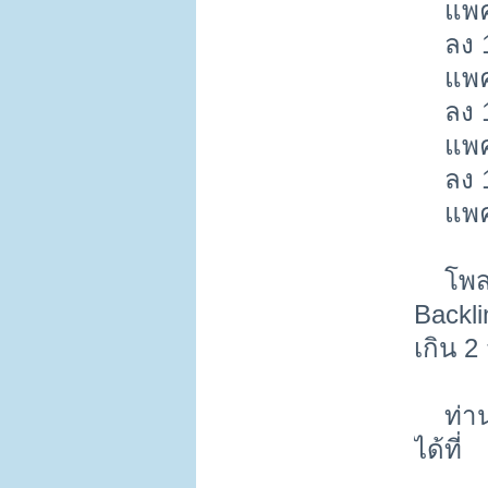
แพคเ
ลง 10
แพคเ
ลง 14
แพคเ
ลง 18
แพคเ
โพสต์
Backli
เกิน 2
ท่าน
ได้ที่