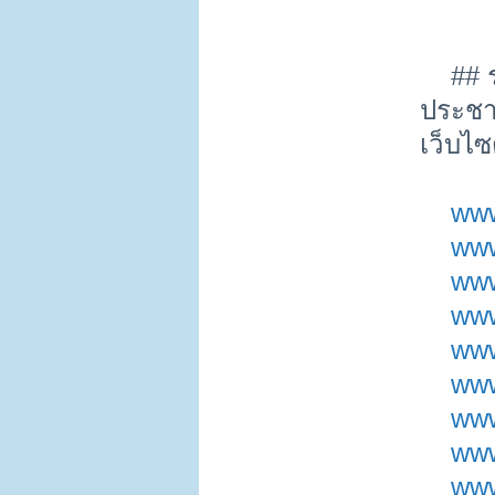
## รา
ประชาส
เว็บไซ
www
www
www
www
www
www
www
www
www