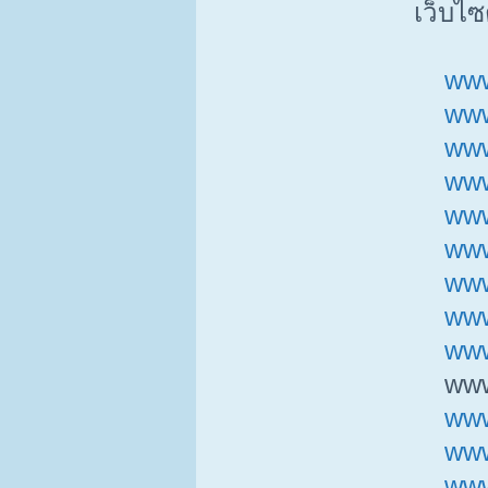
เว็บไซ
www
www
www
www
www
www
www
www
www
www.ร
www
www
www