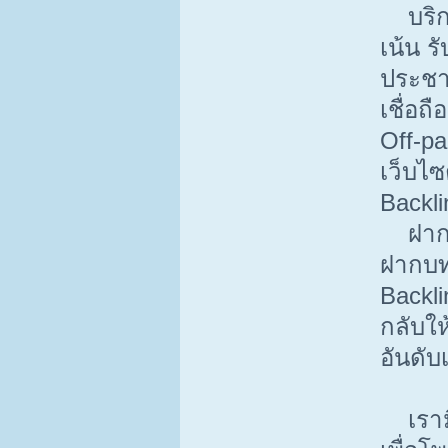
บริกา
เน้น ร
ประชาส
เชื่อถ
Off-pa
เว็บไซ
Backl
ฝากบท
ฝากบท
Backli
กลับให
อันดับเ
เรามี