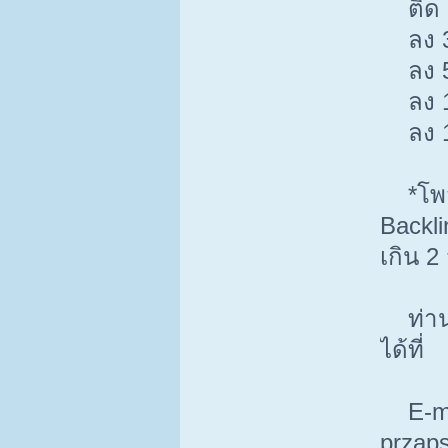
ติด B
ลง 3 
ลง 5 
ลง 10
ลง 19
*โพสต
Backli
เกิน 2
ท่าน
ได้ที่
E-ma
przap