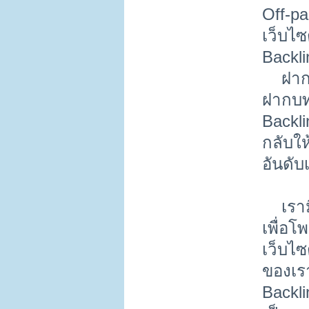
Off-pa
เว็บไซ
Backl
ฝากบท
ฝากบท
Backli
กลับให
อันดับเ
เรามี
เพื่อ
เว็บไซ
ของเร
Backli