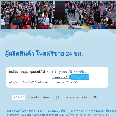
ผู้ผลิตสินค้า โพสฟรีขาย 24 ชม.
ยินดีต้อนรับคุณ,
บุคคลทั่วไป
กรุณา
เข้าสู่ระบบ
หรือ
ลงทะเบียน
เข้าสู่ระบบด้วยชื่อผู้ใช้ รหัสผ่าน และระยะเวลาในเซสชั่น
หน้าแรก
ช่วยเหลือ
ค้นหา
ปฏิทิน
เข้าสู่ระบบ
สมัครสมาชิก
ผู้ผลิตสินค้า โพสฟรีขาย 24 ชม.
»
หมวดหมู่ทั่วไป
»
ประกาศหางาน บริการ แนะนำเว็บ ลงป
รับฝากข่าวประชาสัมพันธ์ ติด Backlinks เสริม SEO โทร 099-0564294 , 094-9466465.