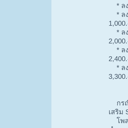
* ลงข่
* ลงข่
1,000.
* ลงข่
2,000.
* ลงข่
2,400.
* ลงข่
3,300.
กรณีฝ
เสริม
โพสต์