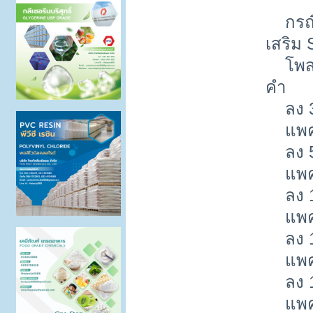
กรณีฝ
เสริม
โพสต์
คำ
ลง 3 
แพคเ
ลง 5 
แพคเ
ลง 10
แพคเ
ลง 14
แพคเ
ลง 18
แพคเ