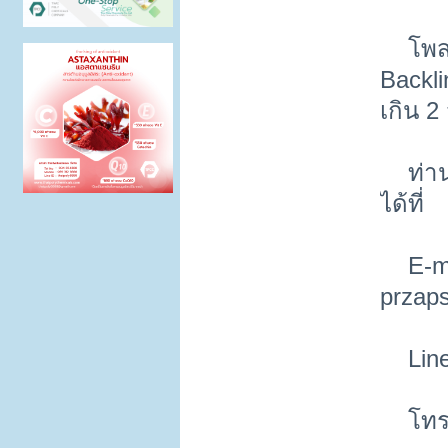
โพสต์
Backli
เกิน 2
ท่าน
ได้ที่
E-ma
przap
Line
โทร. 