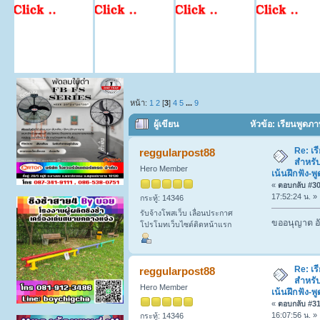
หน้า:
1
2
[
3
]
4
5
...
9
ผู้เขียน
หัวข้อ: เรียนพูดภา
เข้าใจง่าย (อ่าน 17993 ครั้ง)
Re: เ
reggularpost88
สำหรับผ
Hero Member
เน้นฝึกฟัง-พู
«
ตอบกลับ #30 
17:52:24 น. »
กระทู้: 14346
รับจ้างโพสเว็บ เลื่อนประกาศ
ขออนุญาต อั
โปรโมทเว็บไซต์ติดหน้าแรก
Re: เ
reggularpost88
สำหรับผ
Hero Member
เน้นฝึกฟัง-พู
«
ตอบกลับ #31 
16:07:56 น. »
กระทู้: 14346