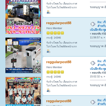
รับจ้างโพสเว็บ เลื่อนประกาศ
ขออนุญาต อั
โปรโมทเว็บไซต์ติดหน้าแรก
Re: เ
reggularpost88
สำหรับผ
Hero Member
เน้นฝึกฟัง-พู
«
ตอบกลับ #32 
11:56:57 น. »
กระทู้: 14346
รับจ้างโพสเว็บ เลื่อนประกาศ
ขออนุญาต อั
โปรโมทเว็บไซต์ติดหน้าแรก
Re: เ
reggularpost88
สำหรับผ
Hero Member
เน้นฝึกฟัง-พู
«
ตอบกลับ #33 
15:02:32 น. »
กระทู้: 14346
รับจ้างโพสเว็บ เลื่อนประกาศ
ขออนุญาต อั
โปรโมทเว็บไซต์ติดหน้าแรก
Re: เ
reggularpost88
สำหรับผ