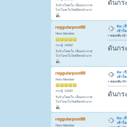
ดันกระ
รับจ้างโพสเว็บ เลื่อนประกาศ
โปรโมทเว็บไซต์ติดหน้าแรก
Re: เร
reggularpost88
เข้าใจ
Hero Member
«
ตอบกลับ #2 เ
กระทู้: 14342
ดันกระ
รับจ้างโพสเว็บ เลื่อนประกาศ
โปรโมทเว็บไซต์ติดหน้าแรก
Re: เร
reggularpost88
เข้าใจ
Hero Member
«
ตอบกลับ #3 เ
กระทู้: 14342
ดันกระ
รับจ้างโพสเว็บ เลื่อนประกาศ
โปรโมทเว็บไซต์ติดหน้าแรก
Re: เร
reggularpost88
เข้าใจ
Hero Member