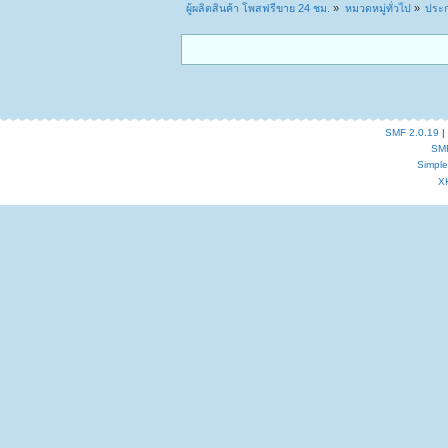
ผู้ผลิตสินค้า โพสฟรีขาย 24 ชม.
»
หมวดหมู่ทั่วไป
»
ประก
SMF 2.0.19
|
SM
Simpl
X