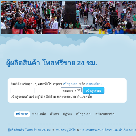
ผู้ผลิตสินค้า โพสฟรีขาย 24 ชม.
ยินดีต้อนรับคุณ,
บุคคลทั่วไป
กรุณา
เข้าสู่ระบบ
หรือ
ลงทะเบียน
เข้าสู่ระบบด้วยชื่อผู้ใช้ รหัสผ่าน และระยะเวลาในเซสชั่น
หน้าแรก
ช่วยเหลือ
ค้นหา
ปฏิทิน
เข้าสู่ระบบ
สมัครสมาชิก
ผู้ผลิตสินค้า โพสฟรีขาย 24 ชม.
»
หมวดหมู่ทั่วไป
»
ประกาศหางาน บริการ แนะนำเว็บ ลงป