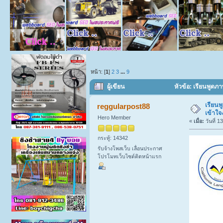
หน้า: [
1
]
2
3
...
9
ผู้เขียน
หัวข้อ: เรียนพูดภาษ
เรียนพ
reggularpost88
เข้าใจ
Hero Member
«
เมื่อ:
วันที่ 1
กระทู้: 14342
รับจ้างโพสเว็บ เลื่อนประกาศ
โปรโมทเว็บไซต์ติดหน้าแรก