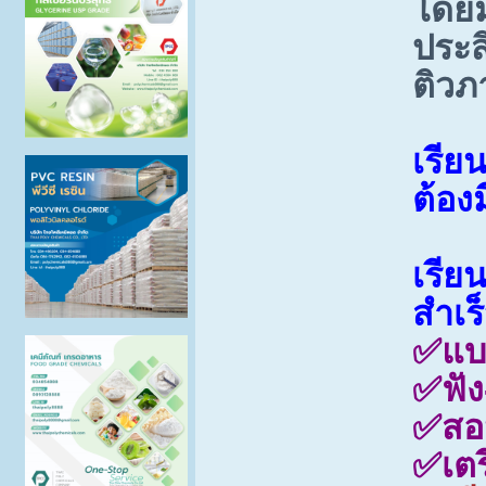
โดยม
ประส
ติวภ
เรีย
ต้องม
เรีย
สำเร
✅แบบ
✅ฟัง
✅สอน
✅เตร