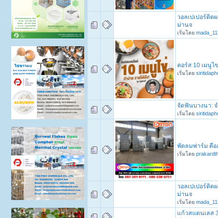
วอลเปเปอร์ติดผ
ม่านจ
เริ่มโดย
mada_11
คอร์ส 10 เมนูไ
เริ่มโดย
siritidap
จัดฟันบางนา: จ
เริ่มโดย
siritidap
พัดลมฟาร์ม คือ
เริ่มโดย
prakardt
วอลเปเปอร์ติดผ
ม่านจ
เริ่มโดย
mada_11
แก้วสแตนเลส 3