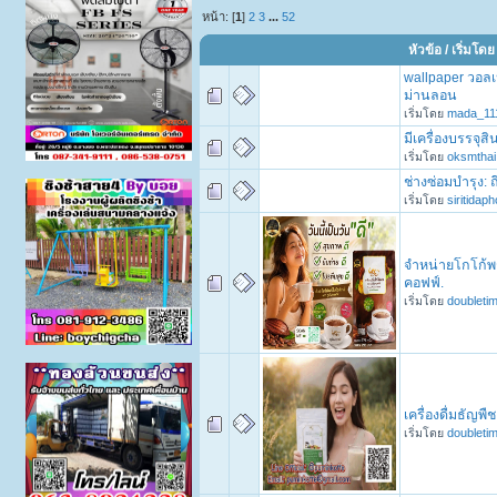
หน้า: [
1
]
2
3
...
52
หัวข้อ
/
เริ่มโดย
wallpaper วอลเ
ม่านลอน
เริ่มโดย
mada_11
มีเครื่องบรรจุ
เริ่มโดย
oksmthai
ช่างซ่อมบำรุง: ถ
เริ่มโดย
siritidap
จำหน่ายโกโก้พร้
คอฟฟ์.
เริ่มโดย
doubleti
เครื่องดื่มธัญพ
เริ่มโดย
doubleti