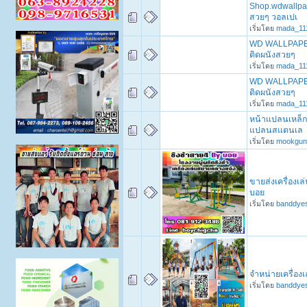
Shop.wdwallpap
สวยๆ วอลเปเ
เริ่มโดย
mada_11
WD WALLPAPER 
ติดผนังสวยๆ
เริ่มโดย
mada_11
WD WALLPAPER 
ติดผนังสวยๆ
เริ่มโดย
mada_11
หน้าแปลนเหล็ก
แปลนสแตนเล
เริ่มโดย
mookgun
ขายส่งเครื่องเ
บอย
เริ่มโดย
banddye
จำหน่ายเครื่องเ
เริ่มโดย
banddye