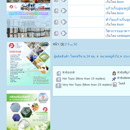
เริ่มโดย
iboor
แก้วเก็บอุณหภู
เริ่มโดย
iboor
ทำไมแก้วเก็บอุ
เริ่มโดย
iboor
วิศวกรรมอาคาร: 
เริ่มโดย
siritidap
หน้า: [
1
]
2
3
...
52
ผู้ผลิตสินค้า โพสฟรีขาย 24 ชม.
»
หมวดหมู่ทั่วไป
»
ประก
หัวข้อปกติ
หัวข้อที่ถู
หัวข้อติดห
Hot Topic (More than 15 replies)
โพลล์
Very Hot Topic (More than 25 replies)