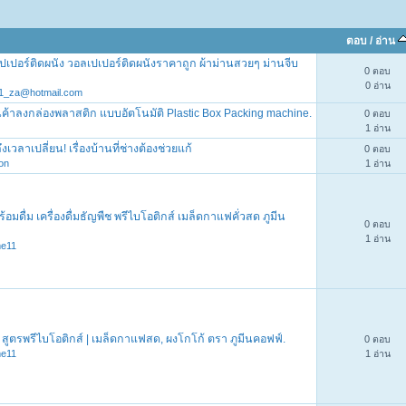
ตอบ
/
อ่าน
ปเปอร์ติดผนัง วอลเปเปอร์ติดผนังราคาถูก ผ้าม่านสวยๆ ม่านจีบ
0 ตอบ
0 อ่าน
1_za@hotmail.com
สินค้าลงกล่องพลาสติก แบบอัตโนมัติ Plastic Box Packing machine.
0 ตอบ
1 อ่าน
ึงเวลาเปลี่ยน! เรื่องบ้านที่ช่างต้องช่วยแก้
0 ตอบ
hon
1 อ่าน
อมดื่ม เครื่องดื่มธัญพืช พรีไบโอติกส์ เมล็ดกาแฟคั่วสด ภูมีน
0 ตอบ
1 อ่าน
me11
ืช สูตรพรีไบโอติกส์ | เมล็ดกาแฟสด, ผงโกโก้ ตรา ภูมีนคอฟฟ์.
0 ตอบ
me11
1 อ่าน