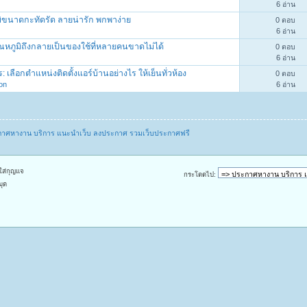
6 อ่าน
มิขนาดกะทัดรัด ลายน่ารัก พกพาง่าย
0 ตอบ
6 อ่าน
ณหภูมิถึงกลายเป็นของใช้ที่หลายคนขาดไม่ได้
0 ตอบ
6 อ่าน
เลือกตำแหน่งติดตั้งแอร์บ้านอย่างไร ให้เย็นทั่วห้อง
0 ตอบ
hon
6 อ่าน
าศหางาน บริการ แนะนำเว็บ ลงประกาศ รวมเว็บประกาศฟรี
กใส่กุญแจ
กระโดดไป:
มุด