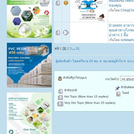
หมอชิงชิง เทค
ของคุณ
เริ่มโดย
ChingChi
D.seelin อาหาร
คุณค่าทางโภชน
อาหาร 1 มื้อ
เริ่มโดย
siritidap
หน้า: [
1
]
2
3
...
51
ผู้ผลิตสินค้า โพสฟรีขาย 24 ชม.
»
หมวดหมู่ทั่วไป
»
ประก
หัวข้อที่ถูกใส่กุญแจ
กระโดดไป:
หัวข้อติดห
หัวข้อปกติ
โพลล์
Hot Topic (More than 15 replies)
Very Hot Topic (More than 25 replies)