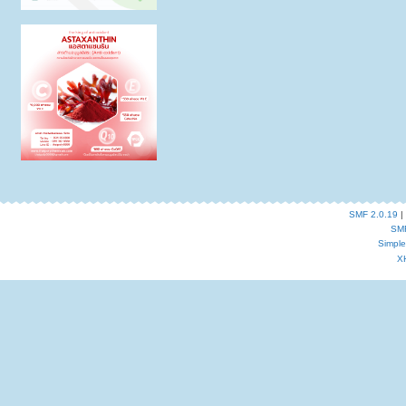
SMF 2.0.19
|
SM
Simpl
X