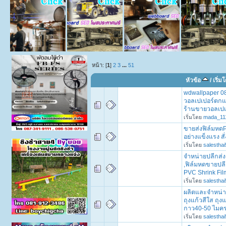
หน้า: [
1
]
2
3
...
51
หัวข้อ
/
เริ่ม
wdwallpaper 0
วอลเปเปอร์ตกแ
ร้านขายวอลเปเ
เริ่มโดย
mada_11
ขายส่งฟิล์มหดP
อย่างแข็งแรง สั่
เริ่มโดย
salesthai
จำหน่ายปลีกส่ง
,ฟิล์มหดขายปลี
PVC Shrink Film
เริ่มโดย
salesthai
ผลิตและจำหน่าย
ถุงแก้วสีใส ถุง
กาว40-50 ไมค
เริ่มโดย
salesthai