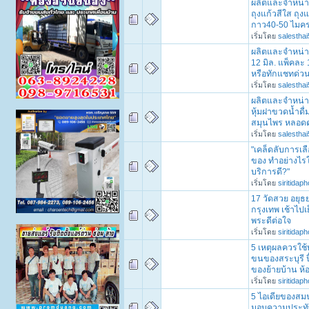
ผลิตและจำหน่าย
ถุงแก้วสีใส ถุง
กาว40-50 ไมค
เริ่มโดย
salesthai
ผลิตและจำหน่า
12 มิล. แพ็คละ 
หรือทักแชทด่ว
เริ่มโดย
salesthai
ผลิตและจำหน่า
หุ้มฝาขวดน้ำดื่
สมุนไพร หลอด
เริ่มโดย
salesthai
"เคล็ดลับการเล
ของ ทำอย่างไร
บริการดี?"
เริ่มโดย
siritidap
17 วัดสวย อยุธย
กรุงเทพ เช้าไปเ
พระดีต่อใจ
เริ่มโดย
siritidap
5 เหตุผลควรใช้
ขนของสระบุรี 
ของย้ายบ้าน ห้อ
เริ่มโดย
siritidap
5 ไอเดียของสม
มอบความประทั