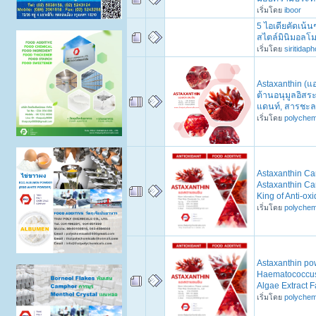
เริ่มโดย
iboor
5 ไอเดียคัดเน้
สไตล์มินิมอลโม
เริ่มโดย
siritidap
Astaxanthin (แ
ต้านอนุมูลอิสร
แดนท์, สารชะล
เริ่มโดย
polychem
Astaxanthin Ca
Astaxanthin Ca
King of Anti-oxi
เริ่มโดย
polychem
Astaxanthin po
Haematococcus 
Algae Extract F
เริ่มโดย
polychem