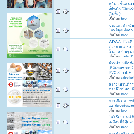
คู่มือ 3 ขั้นตอ
อย่างไร ให้คนร
(ไม่ทิ้ง!)
เริ่มโดย
iboor
ของแถมสำหรับสิ
โจทย์คุณพ่อคุณ
เริ่มโดย
iboor
WDWALLไอเดีย
ด้วยลายวอลเปเ
ผ้าม่านสวยๆ ม่
เริ่มโดย
mada_11
จำหน่ายปลีกส่ง
,ฟิล์มหดขายปลี
PVC Shrink Film
เริ่มโดย
salesthai
สร้างแบรนด์กระ
ด้วยดีไซน์และฟ
เริ่มโดย
iboor
การเลือกของพรี
เอกลักษณ์ของ
เริ่มโดย
iboor
โลโก้บนของใช
เคลื่อนที่ที่คุ้มค่า
เริ่มโดย
iboor
การส่งเสริมภาพ