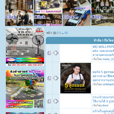
หน้า: [
1
]
2
3
...
52
หัวข้อ
/
เริ่มโดย
WD WALLPAPER
ผนัง วอลเปเปอร
ลายวอลเปเปอร์
เริ่มโดย
mada_11
คอร์ส 5 สูตรซอส
อยากหาอาชีพเส
ออกจากงานปร
เริ่มโดย
siritidap
กระเป๋าอเนกประ
ใช้งานได้ 3 รู
เริ่มโดย
iboor
แก้วเก็บอุณหภูม