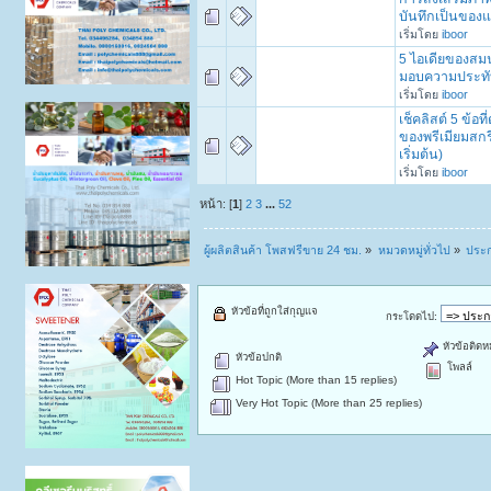
บันทึกเป็นของ
เริ่มโดย
iboor
5 ไอเดียของสม
มอบความประทั
เริ่มโดย
iboor
เช็คลิสต์ 5 ข้อที่
ของพรีเมียมสกรี
เริ่มต้น)
เริ่มโดย
iboor
หน้า: [
1
]
2
3
...
52
ผู้ผลิตสินค้า โพสฟรีขาย 24 ชม.
»
หมวดหมู่ทั่วไป
»
ประก
หัวข้อที่ถูกใส่กุญแจ
กระโดดไป:
หัวข้อติดห
หัวข้อปกติ
โพลล์
Hot Topic (More than 15 replies)
Very Hot Topic (More than 25 replies)