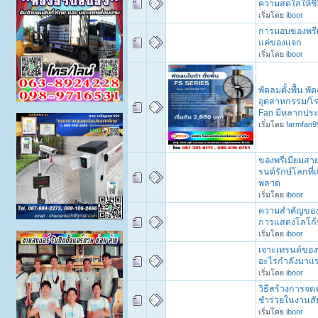
ความสดใสให้ชี
เริ่มโดย
iboor
การมอบของพรีเม
แค่ของแจก
เริ่มโดย
iboor
พัดลมตั้งพื้น พัด
อุตสาหกรรม/โรง
Fan มีหลากปร
เริ่มโดย
farmfan9
ของพรีเมียมสาย
รนด์รักษ์โลกที
พลาด
เริ่มโดย
iboor
ความสำคัญของ
การแสดงโลโก้
เริ่มโดย
iboor
เจาะเทรนด์ของพ
อะไรกำลังมาแ
เริ่มโดย
iboor
วิธีสร้างการจ
ชำร่วยในงานส
เริ่มโดย
iboor