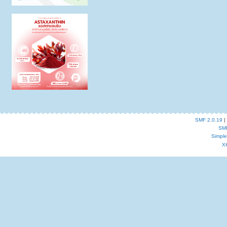
SMF 2.0.19
|
SM
Simpl
X