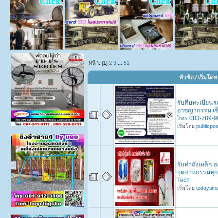
หน้า: [
1
]
2
3
...
51
หัวข้อ
/
เริ่มโดย
รับสืบทะเบียนร
อาชญากรรม เช็
โทร 083-789-9
เริ่มโดย
publicpo
รับทำถังเหล็ก 
อุตสาหกรรมทุกช
Tech
เริ่มโดย
todaytim