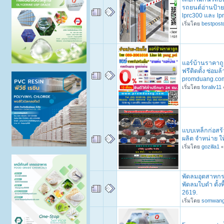
รถยนต์อ่านป้าย
lprc300 และ lp
เริ่มโดย
bestpost
แอร์บ้านราคาถู
ฟรีติดตั้ง ซ่อม
promduang.co
เริ่มโดย
foraliv11
แบบเหล็กก่อสร
ผลิต จำหน่าย ให
เริ่มโดย
gozilla1
พัดลมอุตสาหก
พัดลมใบดำ ตั้งพ
2619.
เริ่มโดย
somwan