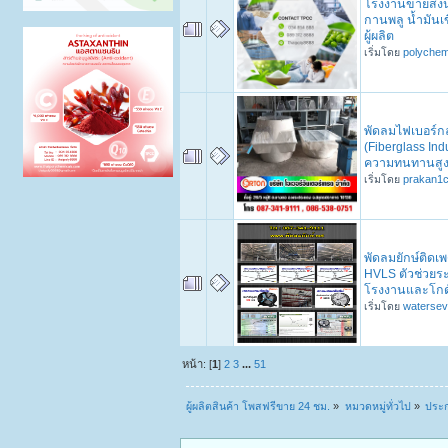
โรงงานขายส่งน
กานพลู น้ำมันเ
ผู้ผลิต
เริ่มโดย
polychem
พัดลมไฟเบอร์
(Fiberglass Indu
ความทนทานสู
เริ่มโดย
prakan1
พัดลมยักษ์ติดเพ
HVLS ตัวช่วย
โรงงานและโกดัง
เริ่มโดย
waterse
หน้า: [
1
]
2
3
...
51
ผู้ผลิตสินค้า โพสฟรีขาย 24 ชม.
»
หมวดหมู่ทั่วไป
»
ประก