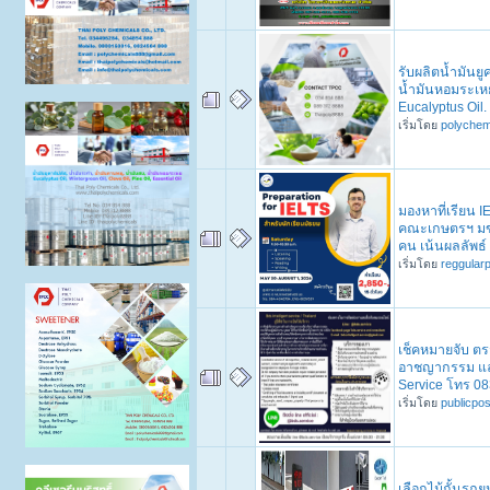
รับผลิตน้ำมันยู
น้ำมันหอมระเหย
Eucalyptus Oil.
เริ่มโดย
polychem
มองหาที่เรียน
คณะเกษตรฯ มข.
คน เน้นผลลัพธ์
เริ่มโดย
reggular
เช็คหมายจับ ตร
อาชญากรรม และค
Service โทร 08
เริ่มโดย
publicpo
เลือกไม้กั้นรถย