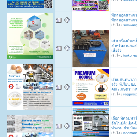
พัดลมอุตสาหกร
พัดลมอุตสาหกร
เริ่มโดย
somwan
เช่าเครื่องดัดเห
สำหรับงานก่อสร
เนียริ่ง
เริ่มโดย
tookonep
เรียนสนทนาภาษ
จริง, ที่เรียน 
คณะเกษตรฯ ม
เริ่มโดย
reggular
เลือก พัดลมฟาร
อัตโนมัติ: เปิด-
ทำงาน ช่วยป้อ
เริ่มโดย
landmar