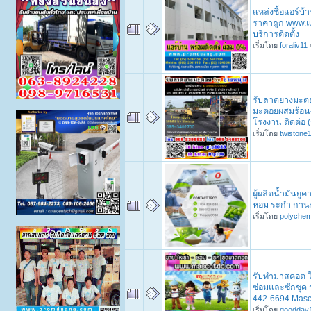
แหล่งซื้อแอร์บ้
ราคาถูก www.แ
บริการติดตั้ง
เริ่มโดย
foraliv11
รับลาดยางมะตอ
มะตอยผสมร้อน
โรงงาน ติดต่อ (
เริ่มโดย
twistone
ผู้ผลิตน้ำมันยูค
หอม ระกำ กานพ
เริ่มโดย
polychem
รับทำมาสคอต ใ
ซ่อมและซักชุด 
442-6694 Masc
เริ่มโดย
goodday